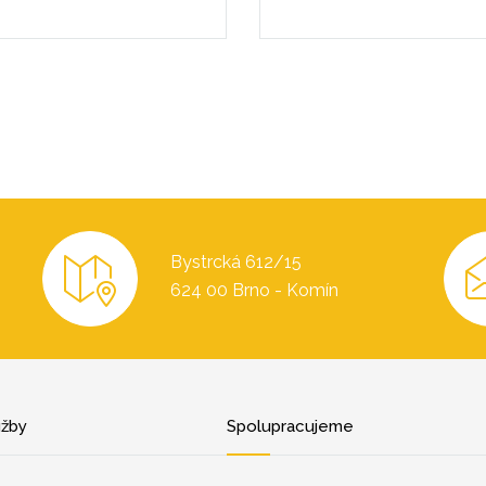
Bystrcká 612/15
624 00 Brno - Komín
užby
Spolupracujeme