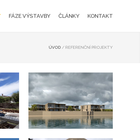
Y
FÁZE VÝSTAVBY
ČLÁNKY
KONTAKT
ÚVOD
/
REFERENČNÍ PROJEKTY
Projekt Vrsi
UKÁZAT PROJEKT