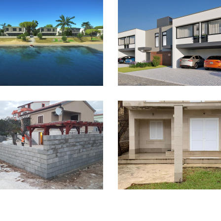
and Beach Villas Privlaka
Luxusní dvojdomek Ni
UKÁZAT PROJEKT
UKÁZAT PROJEKT
Rekonstrukce Bibinje
Rekonstrukce Ražanac
UKÁZAT PROJEKT
UKÁZAT PROJEKT