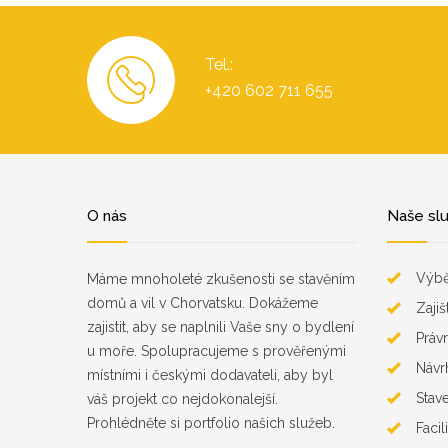
Tel.:
+420 602 711 655
O nás
Naše sl
Výbě
Máme mnoholeté zkušenosti se stavěním
domů a vil v Chorvatsku. Dokážeme
Zaji
zajistit, aby se naplnili Vaše sny o bydlení
Práv
u moře. Spolupracujeme s prověřenými
Návr
místními i českými dodavateli, aby byl
Stav
váš projekt co nejdokonalejší.
Prohlédněte si portfolio našich služeb.
Facil