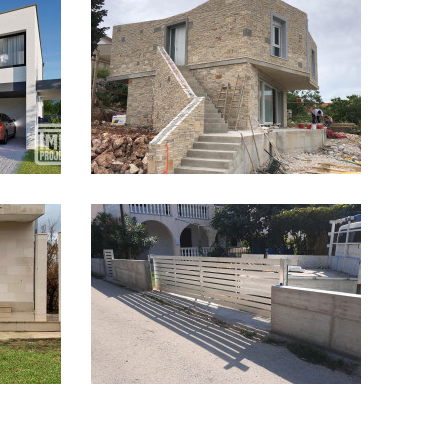
n
Vila na ostrově
UKÁZAT PROJEKT
Dům Vir
UKÁZAT PROJEKT