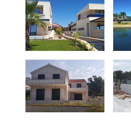
Projekt 4 moderních vil
S
UKÁZAT PROJEKT
Kamenný dům
UKÁZAT PROJEKT