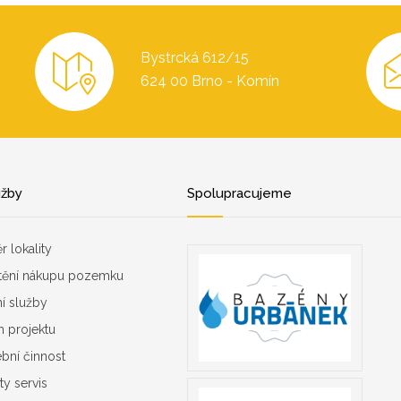
Bystrcká 612/15
624 00 Brno - Komín
užby
Spolupracujeme
r lokality
štění nákupu pozemku
ní služby
h projektu
ební činnost
ity servis