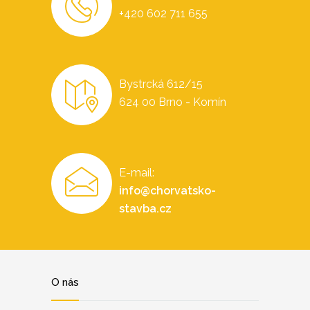
+420 602 711 655
Bystrcká 612/15
624 00 Brno - Komín
E-mail:
info@chorvatsko-
stavba.cz
O nás